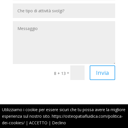
Invia
=
8 + 13
Utilizziamo i cookie per essere sicuri che tu possa avere la migliore
esperienza sul nostro sito.
https://osteopatiafluidica.com/politica-
dei-cookies/
|
ACCETTO
|
Declino