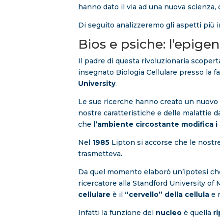
hanno dato il via ad una nuova scienza,
Di seguito analizzeremo gli aspetti più i
Bios e psiche: l’epige
Il padre di questa rivoluzionaria scoper
insegnato Biologia Cellulare presso la fa
University
.
Le sue ricerche hanno creato un nuovo
nostre caratteristiche e delle malattie d
che
l’ambiente circostante modifica i 
Nel
1985
Lipton si accorse che le nostre
trasmetteva.
Da quel momento elaborò un’ipotesi che
ricercatore alla Standford University of 
cellulare
è il
“cervello”
della cellula
e n
Infatti la funzione del
nucleo
è quella
ri