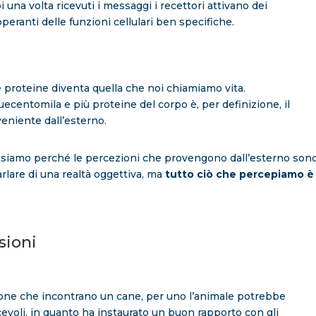
una volta ricevuti i messaggi i recettori attivano dei
operanti delle funzioni cellulari ben specifiche.
le proteine diventa quella che noi chiamiamo vita.
entomila e più proteine del corpo è, per definizione, il
veniente dall’esterno.
pensiamo perché le percezioni che provengono dall’esterno son
parlare di una realtà oggettiva, ma
tutto ciò che percepiamo è
sioni
ne che incontrano un cane, per uno l’animale potrebbe
cevoli, in quanto ha instaurato un buon rapporto con gli