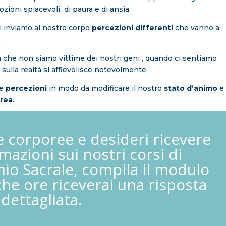
zioni spiacevoli di paura e di ansia.
oi inviamo al nostro corpo
percezioni differenti
che vanno a
.
la che non siamo vittime dei nostri geni , quando ci sentiamo
 sulla realtà si affievolisce notevolmente.
re
percezioni
in modo da modificare il nostro
stato d’animo
e
rea
.
e corporee e desideri ricevere
rmazioni sui nostri corsi di
nio Sacrale, compila il modulo
che ore riceverai una risposta
dettagliata.