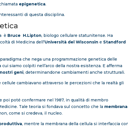
 chiamata
epigenetica
.
nteressanti di questa disciplina.
netica
ta è
Bruce H.Lipton
, biologo cellulare statunitense. Ha
coltà di Medicina dell
’Università del Wisconsin
e
Standford
 paradigma che nega una programmazione genetica delle
a cui siamo colpiti nell’arco della nostra esistenza. E afferma
nostri geni
, determinandone cambiamenti anche strutturali.
 cellule cambiavano attraverso le percezioni che la realtà gli
 poi poté confermare nel 1987, in qualità di membro
Medicine. Tale teoria si fondava sul concetto che la
membrana
on, come si credeva, il nucleo.
produttiva
, mentre la membrana della cellula si interfaccia co