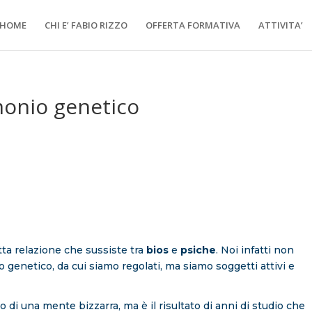
HOME
CHI E’ FABIO RIZZO
OFFERTA FORMATIVA
ATTIVITA’
imonio genetico
ta relazione che sussiste tra
bios
e
psiche
. Noi infatti non
o genetico, da cui siamo regolati, ma siamo soggetti attivi e
 di una mente bizzarra, ma è il risultato di anni di studio che