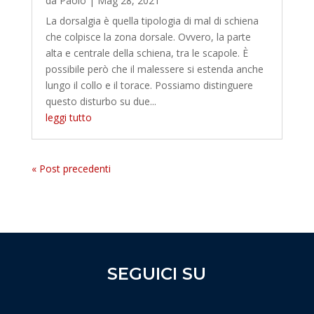
da
Paolo
|
Mag 28, 2021
La dorsalgia è quella tipologia di mal di schiena
che colpisce la zona dorsale. Ovvero, la parte
alta e centrale della schiena, tra le scapole. È
possibile però che il malessere si estenda anche
lungo il collo e il torace. Possiamo distinguere
questo disturbo su due...
leggi tutto
« Post precedenti
SEGUICI SU