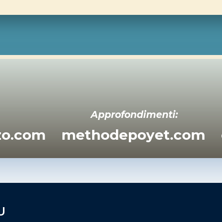
Approfondimenti:
zzo.com
methodepoyet.com
U