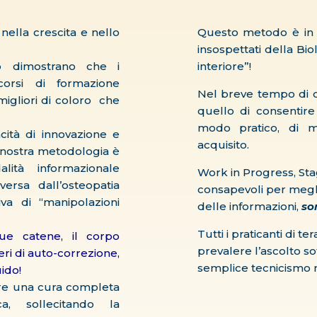
nella crescita e nello
Questo metodo è in gr
insospettati della B
to dimostrano che i
interiore”!
corsi di formazione
Nel breve tempo di og
migliori di coloro che
quello di consentire
modo pratico, di 
acità di innovazione e
acquisito.
nostra metodologia è
ità informazionale
Work in Progress, St
ersa dall’osteopatia
consapevoli per megli
va di “manipolazioni
delle informazioni,
so
Tutti i praticanti di t
sue catene, il corpo
prevalere l’ascolto sot
ri di auto-correzione,
semplice tecnicismo
uido!
nire una cura completa
ca, sollecitando la