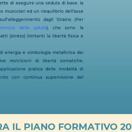
tte di eseguire una seduta di base, la
o muscolari ed un riequilibrio dell’asse
sull’alleggerimento dagli Strains (Per
cammino della salute
), che sono la
tti (stress) limitanti la libertà fisica e
i di energia e simbologia metaforica dei
ive restrizioni di libertà somatiche.
applicazione pratica delle modalità di
vento con continua supervisione del
A IL PIANO FORMATIVO 20