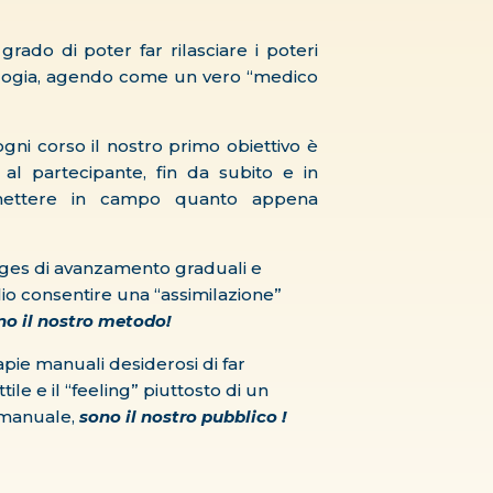
ado di poter far rilasciare i poteri
iologia, agendo come un vero “medico
ni corso il nostro primo obiettivo è
 al partecipante, fin da subito e in
mettere in campo quanto appena
ages di avanzamento graduali e
o consentire una “assimilazione”
no il nostro metodo!
erapie manuali desiderosi di far
tile e il “feeling” piuttosto di un
 manuale,
sono il nostro pubblico !