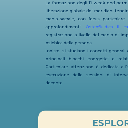
La formazione degli 11 week end perme
liberazione globale dei meridiani tendin
cranio-sacrale, con focus particolare 
approfondimenti:
Osteofluidica il 
registrazione a livello del cranio di impa
psichica della persona.
Inoltre, si studiano i concetti general
principali blocchi energetici e relat
Particolare attenzione è dedicata all’
esecuzione delle sessioni di inter
docente.
ESPLOR