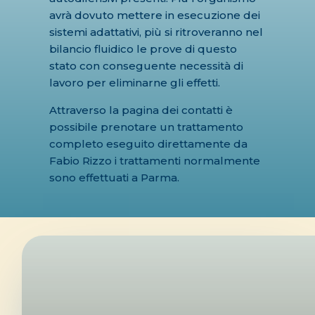
avrà dovuto mettere in esecuzione dei
sistemi adattativi, più si ritroveranno nel
bilancio fluidico le prove di questo
stato con conseguente necessità di
lavoro per eliminarne gli effetti.
Attraverso la pagina dei contatti è
possibile prenotare un trattamento
completo eseguito direttamente da
Fabio Rizzo i trattamenti normalmente
sono effettuati a Parma.