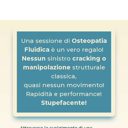
(Ippocrate)
Una sessione di
Osteopatia
Fluidica
è un vero regalo!
Nessun
sinistro
cracking o
manipolazione
strutturale
classica,
quasi nessun movimento!
Rapidità e performance!
Stupefacente!
Attraverso lo svolgimento di una