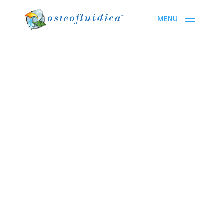
“Un uomo saggio dovrebbe
considerare la salute
come la più grande delle
gioie umane,
ed imparare come, col suo
stesso pensiero,
trarre beneficio dalle sue
malattie.”