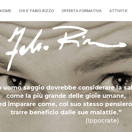
HOME
CHI E’ FABIO RIZZO
OFFERTA FORMATIVA
ATTIVITA’
 uomo saggio dovrebbe considerare la sa
come la più grande delle gioie umane,
ed imparare come, col suo stesso pensiero
trarre beneficio dalle sue malattie.”
(Ippocrate)