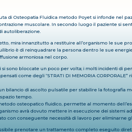
ta di Osteopatia Fluidica metodo Poyet si infonde nel pazi
ontrazione muscolare. In secondo luogo il paziente si sent
di autoliberazione.
tto, mira innanzitutto a restituire all’organismo le sue pr
quilibrio è di reinquadrare la persona dentro le sue energi
iffusione armoniosa nel corpo.
si sono bloccate un poco per volta; i molti incidenti di pe
ompensati come degli “STRATI DI MEMORIA CORPORALE” ric
n bilancio di ascolto pulsatile per stabilire la fotografia
e spazio tempo.
del metodo osteopatico fluidico, permette al momento dell’
organismo avrà dovuto mettere in esecuzione dei sistemi adat
tato con conseguente necessità di lavoro per eliminarne gli 
possibile prenotare un trattamento completo eseguito diret