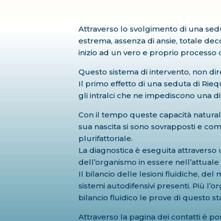
Attraverso lo svolgimento di una sedu
estrema, assenza di ansie, totale dec
inizio ad un vero e proprio processo 
Questo sistema di intervento, non dire
Il primo effetto di una seduta di Rie
gli intralci che ne impediscono una d
Con il tempo queste capacità naturali 
sua nascita si sono sovrapposti e c
plurifattoriale.
La diagnostica è eseguita attraverso u
dell’organismo in essere nell’attual
Il bilancio delle lesioni fluidiche, 
sistemi autodifensivi presenti. Più l’
bilancio fluidico le prove di questo s
Attraverso la pagina dei contatti è 