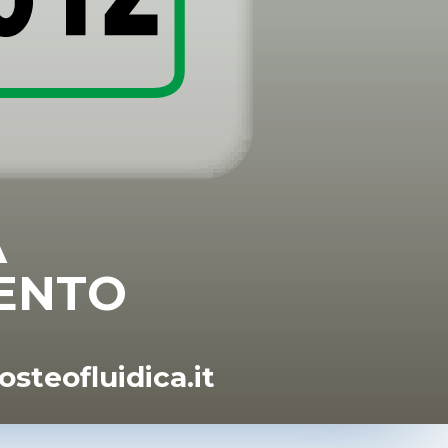
A
ENTO
osteofluidica.it