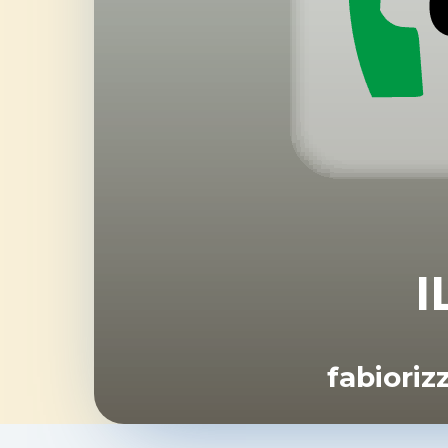
I
fabiori