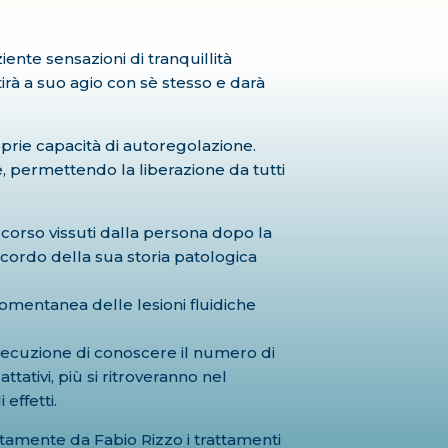
ente sensazioni di tranquillità
irà a suo agio con sè stesso e darà
oprie capacità di autoregolazione.
e, permettendo la liberazione da tutti
rcorso vissuti dalla persona dopo la
ordo della sua storia patologica
 momentanea delle lesioni fluidiche
esecuzione di conoscere il numero di
tativi, più si ritroveranno nel
effetti.
tamente da Fabio Rizzo i trattamenti