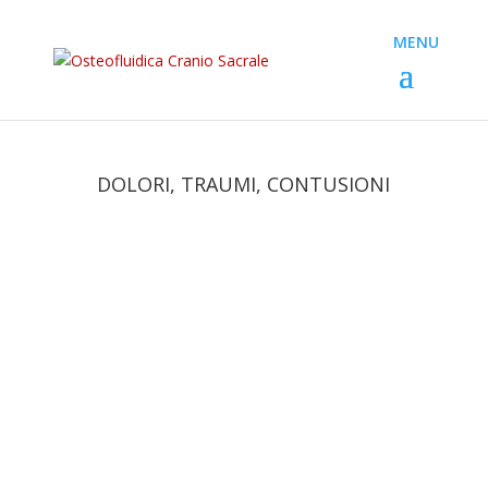
DOLORI, TRAUMI, CONTUSIONI
Paolo
La sinusite è un’infiammazione della mucosa dei
seni paranasali. Nel momento in cui si
infiammano, le mucose tendono ad ingrandirsi,
mentre i canali nasali si assottigliano. Si crea
dunque un “ingorgo” del muco, che non riesce ad
essere espulso correttamente dalle...