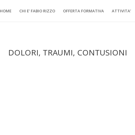
HOME
CHI E’ FABIO RIZZO
OFFERTA FORMATIVA
ATTIVITA’
DOLORI, TRAUMI, CONTUSIONI
ei seni paranasali. Nel momento in cui si infiammano, le mucose tendo
l muco, che non riesce ad essere espulso correttamente dalle...