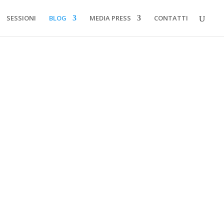
SESSIONI
BLOG
MEDIA PRESS
CONTATTI
no ad ingrandirsi, mentre i canali nasali si