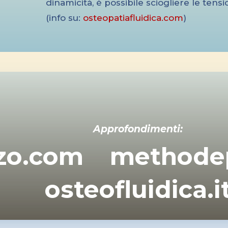
dinamicità, è possibile sciogliere le tens
(info su:
osteopatiafluidica.com
)
Approfondimenti:
zzo.com
methode
osteofluidica.i