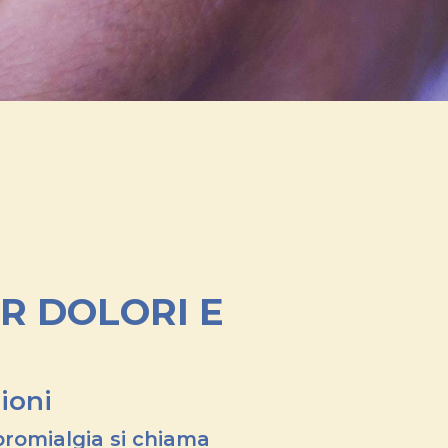
R DOLORI E
sioni
bromialgia
si chiama