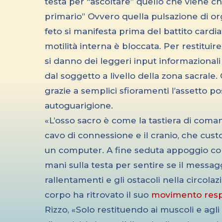
testa per “ascoltare” quello che viene 
primario” Ovvero quella pulsazione di org
feto si manifesta prima del battito cardia
motilità interna è bloccata. Per restituire
si danno dei leggeri input informazional
dal soggetto a livello della zona sacrale.
grazie a semplici sfioramenti l’assetto po
autoguarigione.
«L’osso sacro è come la tastiera di coman
cavo di connessione e il cranio, che custo
un computer. A fine seduta appoggio co
mani sulla testa per sentire se il messag
rallentamenti e gli ostacoli nella circolazi
corpo ha ritrovato il suo
movimento respi
Rizzo, «Solo restituendo ai muscoli e agli