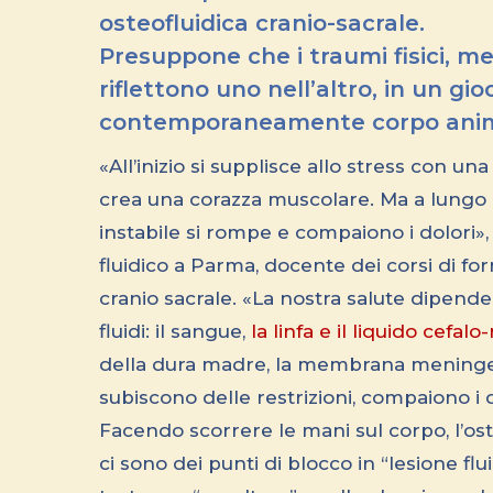
osteofluidica cranio-sacrale.
Presuppone che i traumi fisici, me
riflettono uno nell’altro, in un gi
contemporaneamente corpo anim
«All’inizio si supplisce allo stress con 
crea una corazza muscolare. Ma a lungo 
instabile si rompe e compaiono i dolori»
fluidico a Parma, docente dei corsi di for
cranio sacrale. «La nostra salute dipende 
fluidi: il sangue,
la linfa e il liquido cefal
della dura madre, la membrana meningea 
subiscono delle restrizioni, compaiono i d
Facendo scorrere le mani sul corpo, l’os
ci sono dei punti di blocco in “lesione flu