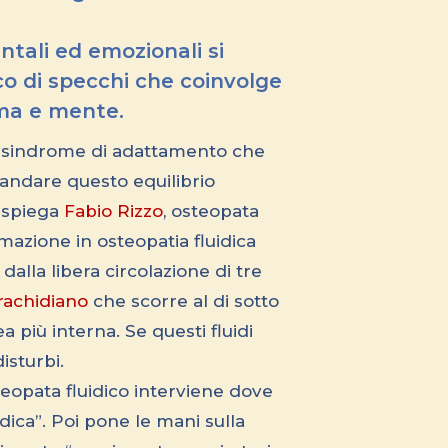
ntali ed emozionali si
oco di specchi che coinvolge
a e mente.
una sindrome di adattamento che
andare questo equilibrio
, spiega
Fabio Rizzo
, osteopata
mazione in osteopatia fluidica
dalla libera circolazione di tre
o-rachidiano
che scorre al di sotto
più interna. Se questi fluidi
isturbi.
teopata fluidico interviene dove
idica”. Poi pone le mani sulla