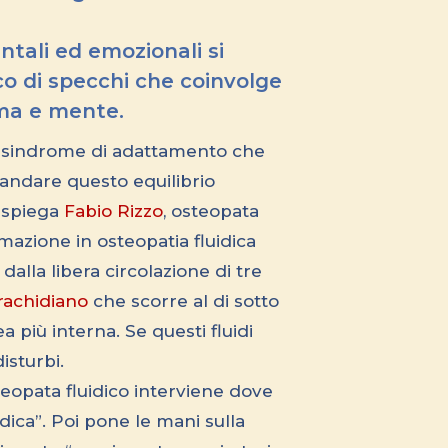
ntali ed emozionali si
oco di specchi che coinvolge
a e mente.
una sindrome di adattamento che
andare questo equilibrio
, spiega
Fabio Rizzo
, osteopata
mazione in osteopatia fluidica
dalla libera circolazione di tre
o-rachidiano
che scorre al di sotto
più interna. Se questi fluidi
isturbi.
teopata fluidico interviene dove
idica”. Poi pone le mani sulla