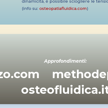
dinamicità, è possibile sciogliere le tens
(info su:
osteopatiafluidica.com
)
Approfondimenti:
zzo.com
methode
osteofluidica.i