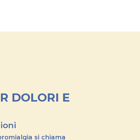
R DOLORI E
sioni
bromialgia
si chiama