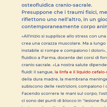
osteofluidica cranio-sacrale.
Presuppone che i traumi fisici, me
riflettono uno nell’altro, in un gi
contemporaneamente corpo anim
«All’inizio si supplisce allo stress con 
crea una corazza muscolare. Ma a lungo 
instabile si rompe e compaiono i dolori»
fluidico a Parma, docente dei corsi di for
cranio sacrale. «La nostra salute dipende 
fluidi: il sangue,
la linfa e il liquido cefal
della dura madre, la membrana meningea 
subiscono delle restrizioni, compaiono i d
Facendo scorrere le mani sul corpo, l’os
ci sono dei punti di blocco in “lesione flu