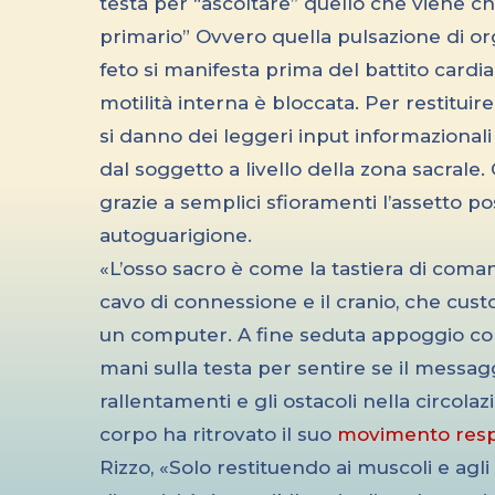
testa per “ascoltare” quello che viene 
primario” Ovvero quella pulsazione di org
feto si manifesta prima del battito cardia
motilità interna è bloccata. Per restituire
si danno dei leggeri input informazional
dal soggetto a livello della zona sacrale.
grazie a semplici sfioramenti l’assetto po
autoguarigione.
«L’osso sacro è come la tastiera di coman
cavo di connessione e il cranio, che custo
un computer. A fine seduta appoggio co
mani sulla testa per sentire se il messag
rallentamenti e gli ostacoli nella circolazi
corpo ha ritrovato il suo
movimento respi
Rizzo, «Solo restituendo ai muscoli e agli