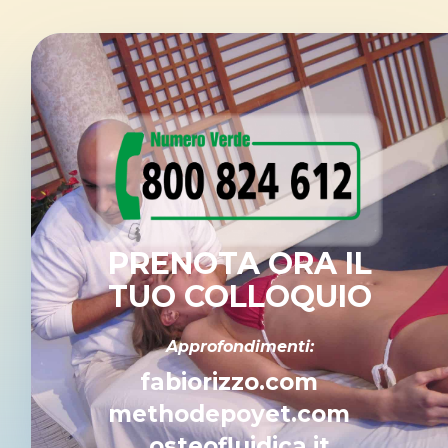
PRENOTA ORA IL
TUO COLLOQUIO
Approfondimenti:
fabiorizzo.com
methodepoyet.com
osteofluidica.it