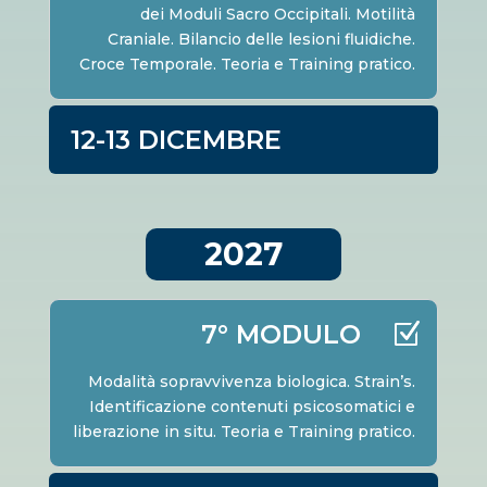
dei Moduli Sacro Occipitali. Motilità
Craniale. Bilancio delle lesioni fluidiche.
Croce Temporale. Teoria e Training pratico.
12-13 DICEMBRE
2027
7° MODULO
Modalità sopravvivenza biologica. Strain’s.
Identificazione contenuti psicosomatici e
liberazione in situ. Teoria e Training pratico.