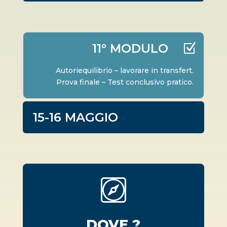
11° MODULO
Autoriequilibrio – lavorare in transfert.
Prova finale – Test conclusivo pratico.
15-16 MAGGIO

DOVE ?