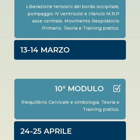
Liberazione tensioni del bordo occipitale,
pompaggio IV ventricolo e rilancio M.R.P
asse centrale. Movimento Respiratorio
Primario. Teoria e Training pratico.
13-14 MARZO
10° MODULO
Riequilibrio Cervicale e simbologia. Teoria e
Training pratico.
24-25 APRILE