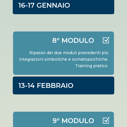
16-17 GENNAIO
8° MODULO
Ripasso dei due moduli precedenti più
integrazioni simboliche e somatopsichiche.
Training pratico.
13-14 FEBBRAIO
9° MODULO