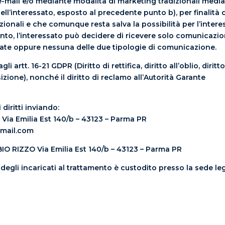
e-mail e/o mediante modalità di marketing tradizionali media
dell’interessato, esposto al precedente punto b), per finalit
ionali e che comunque resta salva la possibilità per l’interess
nto, l’interessato può decidere di ricevere solo comunicazio
ate oppure nessuna delle due tipologie di comunicazione.
 agli artt. 16-21 GDPR (Diritto di rettifica, diritto all’oblio, diri
osizione), nonché il diritto di reclamo all’Autorità Garante
diritti inviando:
Via Emilia Est 140/b – 43123 – Parma PR
gmail.com
FABIO RIZZO Via Emilia Est 140/b – 43123 – Parma PR
degli incaricati al trattamento è custodito presso la sede leg