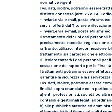
normative vigenti.
I Vs. dati, inoltre, potranno essere trat
distinto consenso (artt. 23 e 130 Codice
– inviarLe via e-mail, posta e/o sms e/
servizi offerti dal Titolare e rilevazion
– inviarLe via e-mail, posta e/o sms e/
Il trattamento dei Suoi dati personali è 
precisamente: raccolta, registrazione,
raffronto, utilizzo, interconnessione, 
trattamento sia cartaceo che elettroni
Il Titolare tratterà i dati personali pe
cessazione del rapporto per le Finalità 
I trattamenti potranno essere effettuat
garantire la sicurezza e la riservatezza
I Vs. dati, inoltre, potranno essere co
finalità sopra enunciate ed in particola
a) enti, professionisti, società od altr
contabili e gestionali legati all’ordina
b) alle pubbliche autorità ed amministr
c) banche, istituti finanziari o altri sog