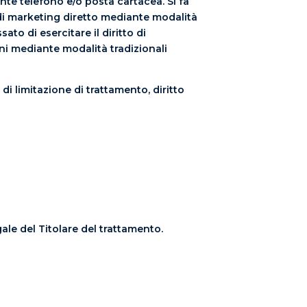
nte telefono e/o posta cartacea. Si fa
à di marketing diretto mediante modalità
ato di esercitare il diritto di
ni mediante modalità tradizionali
tto di limitazione di trattamento, diritto
ale del Titolare del trattamento.