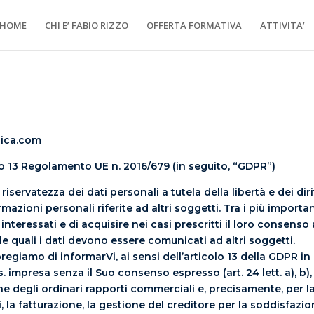
HOME
CHI E’ FABIO RIZZO
OFFERTA FORMATIVA
ATTIVITA’
idica.com
olo 13 Regolamento UE n. 2016/679 (in seguito, “GDPR”)
riservatezza dei dati personali a tutela della libertà e dei dir
ormazioni personali riferite ad altri soggetti. Tra i più impo
i interessati e di acquisire nei casi prescritti il loro consenso
le quali i dati devono essere comunicati ad altri soggetti.
pregiamo di informarVi, ai sensi dell’articolo 13 della GDPR in
. impresa senza il Suo consenso espresso (art. 24 lett. a), b), c
e degli ordinari rapporti commerciali e, precisamente, per la
i, la fatturazione, la gestione del creditore per la soddisfazion