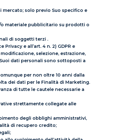
 di mercato; solo previo Suo specifico e
/o materiale pubblicitario su prodotti o
li di soggetti terzi .
e Privacy e all’art. 4 n. 2) GDPR e
modificazione, selezione, estrazione,
 Suoi dati personali sono sottoposti a
e comunque per non oltre 10 anni dalla
ta dei dati per le Finalità di Marketing.
vanza di tutte le cautele necessarie a
rative strettamente collegate alle
mpimento degli obblighi amministrativi,
alità di recupero credito;
gali;
io allo svolgimento dell’attività della