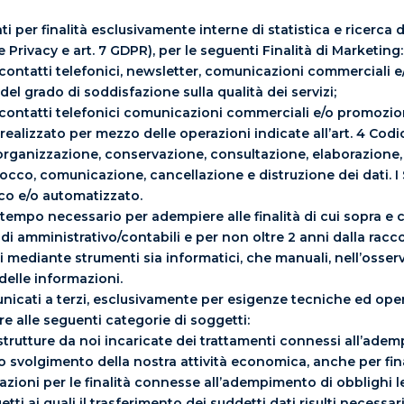
tati per finalità esclusivamente interne di statistica e ricerca
 Privacy e art. 7 GDPR), per le seguenti Finalità di Marketing:
o contatti telefonici, newsletter, comunicazioni commerciali e
e del grado di soddisfazione sulla qualità dei servizi;
o contatti telefonici comunicazioni commerciali e/o promoziona
realizzato per mezzo delle operazioni indicate all’art. 4 Codic
 organizzazione, conservazione, consultazione, elaborazione, 
blocco, comunicazione, cancellazione e distruzione dei dati. I
co e/o automatizzato.
r il tempo necessario per adempiere alle finalità di cui sopra 
di amministrativo/contabili e per non oltre 2 anni dalla raccol
i mediante strumenti sia informatici, che manuali, nell’osser
 delle informazioni.
municati a terzi, esclusivamente per esigenze tecniche ed ope
re alle seguenti categorie di soggetti:
e strutture da noi incaricate dei trattamenti connessi all’ade
rio svolgimento della nostra attività economica, anche per fin
azioni per le finalità connesse all’adempimento di obblighi le
getti ai quali il trasferimento dei suddetti dati risulti necessar