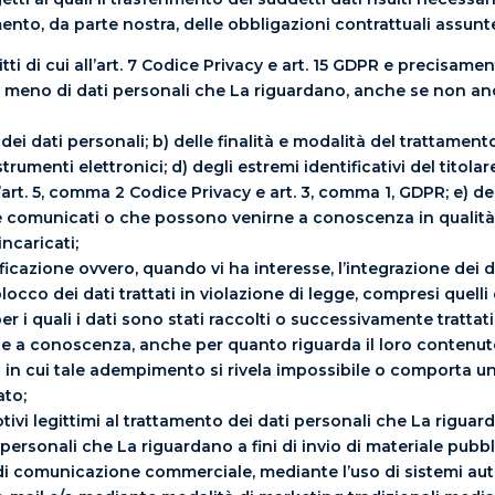
ento, da parte nostra, delle obbligazioni contrattuali assunte
tti di cui all’art. 7 Codice Privacy e art. 15 GDPR e precisamente
 o meno di dati personali che La riguardano, anche se non anc
e dei dati personali; b) delle finalità e modalità del trattament
trumenti elettronici; d) degli estremi identificativi del titolar
art. 5, comma 2 Codice Privacy e art. 3, comma 1, GDPR; e) de
ere comunicati o che possono venirne a conoscenza in qualit
incaricati;
tificazione ovvero, quando vi ha interesse, l’integrazione dei da
occo dei dati trattati in violazione di legge, compresi quelli 
r i quali i dati sono stati raccolti o successivamente trattati;
ate a conoscenza, anche per quanto riguarda il loro contenuto,
so in cui tale adempimento si rivela impossibile o comporta
ato;
 motivi legittimi al trattamento dei dati personali che La rigu
 personali che La riguardano a fini di invio di materiale pubbli
i comunicazione commerciale, mediante l’uso di sistemi au