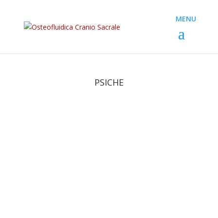
PSICHE
Paolo
La paura della solitudine è un sentimento che
l’essere umano percepisce in maniera innata.
Dentro di lui, il bisogno di essere accettato, di
trovare persone simili e di far parte di qualcosa è