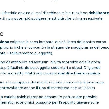
 il fastidio dovuto al mal di schiena e la sua azione
debilitant
 di non poter più svolgere le attività che prima eseguivate
se
hiena
colpisce la zona lombare, e cioè l’area del nostro corpo
 proprio lì che si concentra la stragrande maggioranza del pes
te il sollevamento di oggetti).
no da attribuire ad abitudini di vita scorrette ed alla poca
lto più facilmente su soggetti sedentari o obesi. Di grande
nte scorretta infatti può causare
mal di schiena cronico
.
re alla comparsa del mal di schiena, così come la posizione
ottovalutare anche il tipo di materasso che utilizzate).
 a carichi psichici troppo pesanti in particolare pensieri
roblematici economici, possono per l’appunto gravare sulle