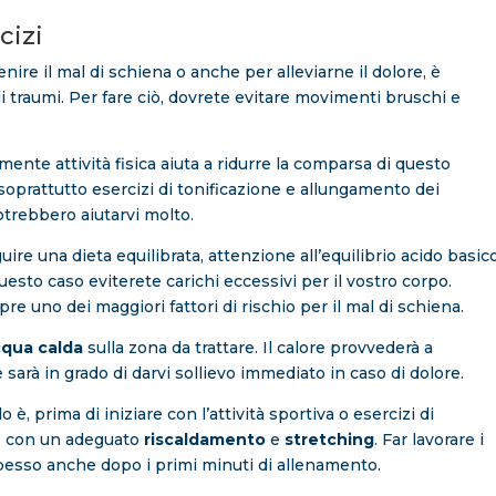
cizi
nire il mal di schiena o anche per alleviarne il dolore, è
 traumi. Per fare ciò, dovrete evitare movimenti bruschi e
ente attività fisica aiuta a ridurre la comparsa di questo
 soprattutto esercizi di tonificazione e allungamento dei
trebbero aiutarvi molto.
re una dieta equilibrata, attenzione all’equilibrio acido basic
sto caso eviterete carichi eccessivi per il vostro corpo.
re uno dei maggiori fattori di rischio per il mal di schiena.
cqua calda
sulla zona da trattare. Il calore provvederà a
 sarà in grado di darvi sollievo immediato in caso di dolore.
è, prima di iniziare con l’attività sportiva o esercizi di
e con un adeguato
riscaldamento
e
stretching
. Far lavorare i
pesso anche dopo i primi minuti di allenamento.