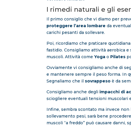
I rimedi naturali e gli eser
Il primo consiglio che vi diamo per preve
proteggere l’area lombare
da eventuali
carichi pesanti da sollevare.
Poi, ricordiamo che praticare quotidianam
fastidio. Consigliamo attività aerobica e
muscoli. Attività come
Yoga
o
Pilates
po
Ovviamente vi consigliamo anche di segui
e mantenere sempre il peso forma. In que
Segnaliamo che il
sovrappeso
è da semp
Consigliamo anche degli
impacchi di a
sciogliere eventuali tensioni muscolari e
Infine, sembra scontato ma invece non lo 
sollevamento pesi, sarà bene proceder
muscoli “a freddo” può causare danni, s