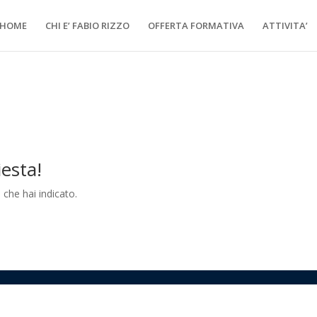
HOME
CHI E’ FABIO RIZZO
OFFERTA FORMATIVA
ATTIVITA’
iesta!
 che hai indicato.