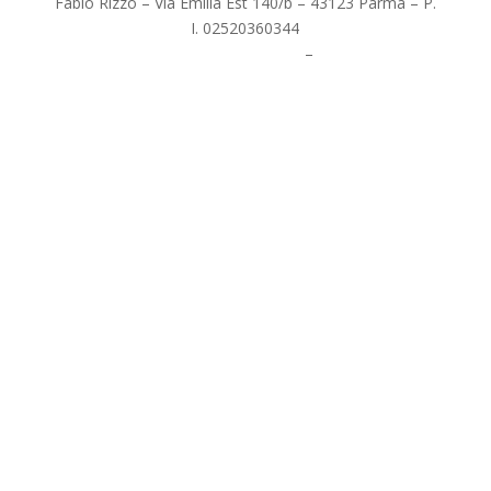
Fabio Rizzo – Via Emilia Est 140/b – 43123 Parma – P.
I. 02520360344
Privacy Policy –
Informativa Cookie
–
Powered by MSR
Comunicazione