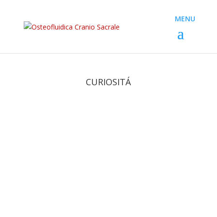
CURIOSITÁ
Paolo
L’inconscio e il subconscio sono due concetti che
spesso vengono travisati e confusi. Molti non ne
sono a conoscenza, ma la mente dell’essere
umano viene concepita dal mondo scientifico
come divisa in tre parti. Definire una suddivisione