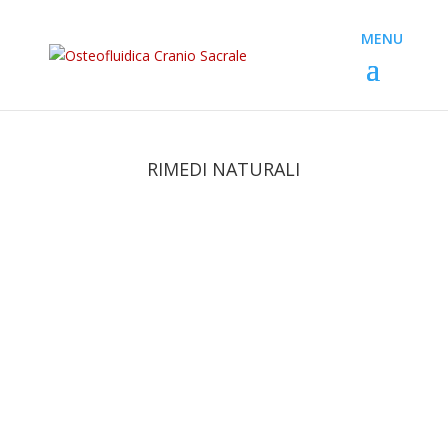
RIMEDI NATURALI
Paolo
I rimedi naturali per raffreddore sono
probabilmente i più ricercati e i più utilizzati per
combattere questa infiammazione delle vie
aeree. Spesso infatti basteranno delle piccole
accortezze per poter liberarsi da questo
fastidioso disturbo di origine virale.Il...