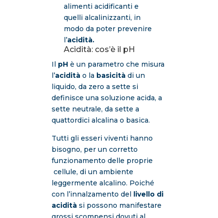
alimenti acidificanti e
quelli alcalinizzanti, in
modo da poter prevenire
l’
acidità.
Acidità: cos’è il pH
Il
pH
è un parametro che misura
l’
acidità
o la
basicità
di un
liquido, da zero a sette si
definisce una soluzione acida, a
sette neutrale, da sette a
quattordici alcalina o basica.
Tutti gli esseri viventi hanno
bisogno, per un corretto
funzionamento delle proprie
cellule, di un ambiente
leggermente alcalino. Poiché
con l’innalzamento del
livello di
acidità
si possono manifestare
grossi scompensi dovuti al