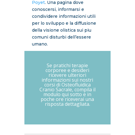
Poyet
. Una pagina dove
conoscersi, informarsi e
condividere informazioni utili
per lo sviluppo e la diffusione
della visione olistica sui piu
comuni disturbi dell’essere
umano.
Se pratichi terapie
corporee e desideri
ricevere ulteriori
informazioni sui nostri
corsi di Osteofluidica
Cranio Sacrale, compila il
modulo qui sotto e in
poche ore riceverai una
risposta dettagliata.