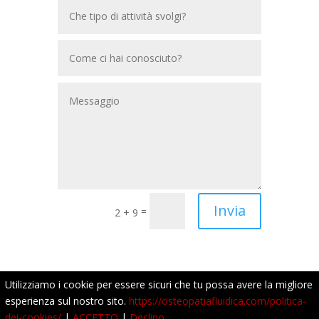
Invia
=
2 + 9
Utilizziamo i cookie per essere sicuri che tu possa avere la migliore
esperienza sul nostro sito.
https://osteopatiafluidica.com/politica-
dei-cookies/
|
ACCETTO
|
Declino