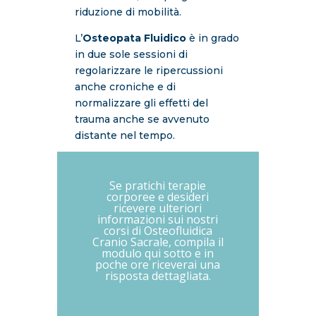
riduzione di mobilità.
L’
Osteopata Fluidico
è in grado
in due sole sessioni di
regolarizzare le ripercussioni
anche croniche e di
normalizzare gli effetti del
trauma anche se avvenuto
distante nel tempo.
Se pratichi terapie
corporee e desideri
ricevere ulteriori
informazioni sui nostri
corsi di Osteofluidica
Cranio Sacrale, compila il
modulo qui sotto e in
poche ore riceverai una
risposta dettagliata.