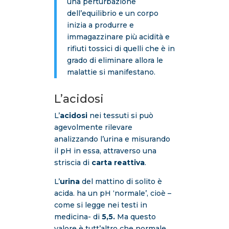
una perturbazione
dell’equilibrio e un corpo
inizia a produrre e
immagazzinare più acidità e
rifiuti tossici di quelli che è in
grado di eliminare allora le
malattie si manifestano.
L’acidosi
L’
acidosi
nei tessuti si può
agevolmente rilevare
analizzando l’urina e misurando
il pH in essa, attraverso una
striscia di
carta reattiva
.
L’
urina
del mattino di solito è
acida. ha un pH ‘normale’, cioè –
come si legge nei testi in
medicina- di
5,5.
Ma questo
valore è tutt’altro che normale.