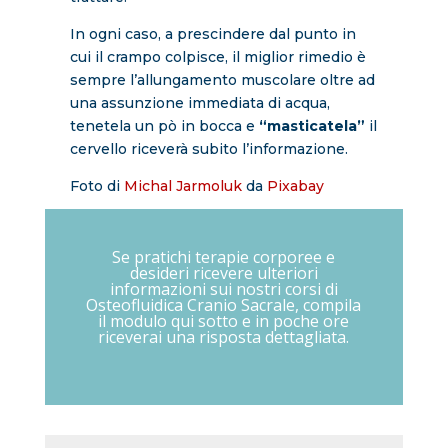
In ogni caso, a prescindere dal punto in
cui il crampo colpisce, il miglior rimedio è
sempre l’allungamento muscolare oltre ad
una assunzione immediata di acqua,
tenetela un pò in bocca e
“masticatela”
il
cervello riceverà subito l’informazione.
Foto di
Michal Jarmoluk
da
Pixabay
Se pratichi terapie corporee e
desideri ricevere ulteriori
informazioni sui nostri corsi di
Osteofluidica Cranio Sacrale, compila
il modulo qui sotto e in poche ore
riceverai una risposta dettagliata.