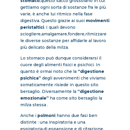
stomaco
,questo sacco grossolano in cui
gettiamo ogni sorta di sostanze fra le più
varie, è anche lui ritmico nella fase
digestiva. Questo grazie ai suoi
movimenti
peristaltici
. I quali devono
sciogliere,amalgamare,fondere,ritmizzare
le diverse sostanze per affidarle al lavoro
più delicato della milza.
Lo stomaco può dunque considerarsi il
cuore degli alimenti fisici e psichici. In
quanto è ormai noto che la
“digestione
psichica”
degli avvenimenti che viviamo
somaticamente risiede in questo sito
bersaglio. Diversamente la
“digestione
emozionale”
ha come sito bersaglio la
milza stessa .
Anche i
polmoni
hanno due fasi ben
distinte : una inspiratoria e una
espiratoria,di espansione e di ritrazione.