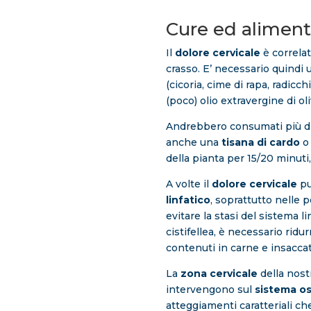
Cure ed aliment
Il
dolore cervicale
è correlat
crasso. E’ necessario quindi
(cicoria, cime di rapa, radicch
(poco) olio extravergine di oli
Andrebbero consumati più di
anche una
tisana di cardo
o
della pianta per 15/20 minuti
A volte il
dolore cervicale
pu
linfatico
, soprattutto nelle
evitare la stasi del sistema 
cistifellea, è necessario ridur
contenuti in carne e insaccati,
La
zona cervicale
della nostr
intervengono sul
sistema os
atteggiamenti caratteriali c