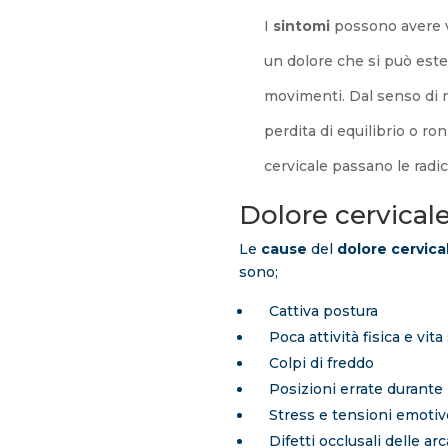
I
sintomi
possono avere va
un dolore che si può esten
movimenti. D
al senso di n
perdita di equilibrio o ron
cervicale passano le radic
Dolore cervicale
Le
cause
del
dolore cervica
sono;
Cattiva postura
Poca attività fisica e vita
Colpi di freddo
Posizioni errate durante i
Stress e tensioni emotiv
Difetti occlusali delle arc