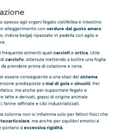
azione
o spesso agli organi fegato cistifellea e intestino
 un alleggerimento con
verdure dal gusto amaro
io, indivia belga) ripassate in padella con aglio e
va.
 frequente alimenti quali
carciofi
e
ortica
. Utile
 di
carciofo
, ottenuta mettendo a bollire una foglia
, da prendere prima di colazione e cena.
ò essere conseguente a una stasi del
sistema
 persone predisposte a
mal di gola
e
sinusiti
. Per
linfatico, ma anche per supportare fegato e
re latte e derivati, grassi di origine animale
 farine raffinate e cibi industrializzati.
a colonna non si infiamma solo per fattori fisici che
teoarticolare
, ma anche per squilibri emotivi e
he portano a
eccessiva rigidità
.