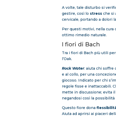
A volte, tale disturbo si veri
gestire, così lo
stress
che si 
cervicale, portando a dolori l
Per questi motivi, nella cura 
ottimo rimedio naturale.
I fiori di Bach
Tra i fiori di Bach più utili pe
l’Oak.
Rock Water
: aiuta chi soffre 
e al collo, per una concezione
giocoso. Indicato per chi s’im
regole fisse e inattaccabili. 
mette in discussione; evita 
negandosi così la possibilità 
Questo fiore dona
flessibili
Aiuta ad aprirsi ai piaceri della