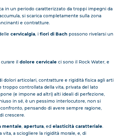
fica in un periodo caratterizzato da troppi impegni da
accumula, si scarica completamente sulla zona
ancinanti e contratture.
delle
cervicalgia
, i
fiori di Bach
possono rivelarsi un
r curare il
dolore cervicale
ci sono il Rock Water, e
di dolori articolari, contratture e rigidità fisica agli arti
 troppo controllata della vita, privata del lato
pone (e impone ad altri) alti ideali di perfezione,
Chiuso in sé, è un pessimo interlocutore, non si
il confronto, pensando di avere sempre ragione,
di crescere.
tà mentale
,
apertura
, ed
elasticità caratteriale
.
 vita, a sciogliere la rigidità morale, e, di