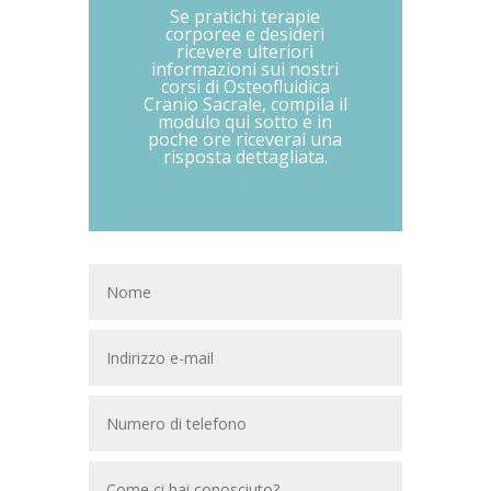
Se pratichi terapie
corporee e desideri
ricevere ulteriori
informazioni sui nostri
corsi di Osteofluidica
Cranio Sacrale, compila il
modulo qui sotto e in
poche ore riceverai una
risposta dettagliata.