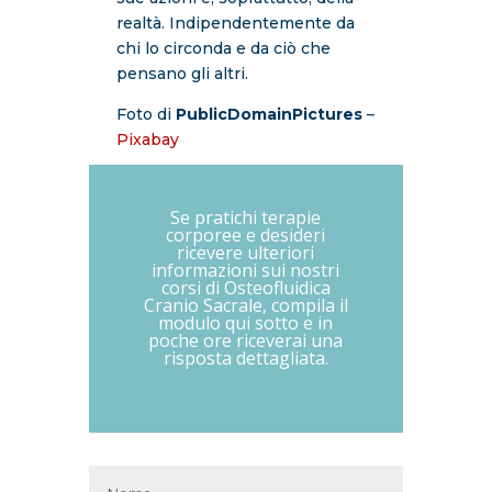
realtà. Indipendentemente da
chi lo circonda e da ciò che
pensano gli altri.
Foto di
PublicDomainPictures
–
Pixabay
Se pratichi terapie
corporee e desideri
ricevere ulteriori
informazioni sui nostri
corsi di Osteofluidica
Cranio Sacrale, compila il
modulo qui sotto e in
poche ore riceverai una
risposta dettagliata.