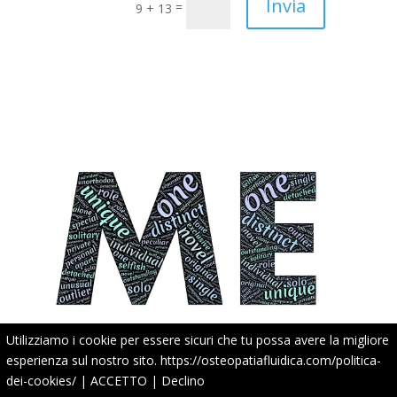
Invia
=
9 + 13
Utilizziamo i cookie per essere sicuri che tu possa avere la migliore
esperienza sul nostro sito.
https://osteopatiafluidica.com/politica-
Sano egoismo: che cos’è e perché dovremmo
dei-cookies/
|
ACCETTO
|
Declino
averlo