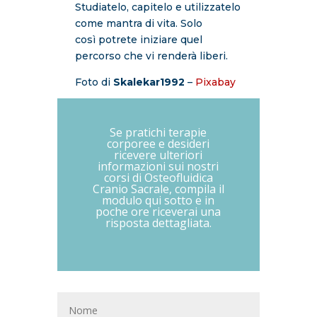
Studiatelo, capitelo e utilizzatelo
come mantra di vita. Solo
così potrete iniziare quel
percorso che vi renderà liberi.
Foto di
Skalekar1992
–
Pixabay
Se pratichi terapie
corporee e desideri
ricevere ulteriori
informazioni sui nostri
corsi di Osteofluidica
Cranio Sacrale, compila il
modulo qui sotto e in
poche ore riceverai una
risposta dettagliata.