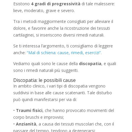
Esistono
4 gradi di progressività
di tale malessere:
lieve, moderato, grave e severo.
Tra i metodi maggiormente consigliati per alleviare il
dolore, e favorire anche la ricostruzione dei tessuti
cartilaginei, si inseriscono diversi rimedi naturali.
Se ti interessa l’argomento, ti consigliamo di leggere
anche:
“Mal di schiena: cause, rimedi, esercizi”
.
Vediamo quali sono le cause della
discopatia
, e quali
sono i rimedi naturali più suggeriti.
Discopatia: le possibili cause
In ambito clinico, i vari tipi di discopatia vengono
suddivisi in base alle cause scatenanti. Tale disturbo
può quindi manifestarsi per via di:
•
Traumi fisici
, che hanno provocato movimenti del
corpo bruschi e improvvisi;
•
Anzianità
, a causa dei tessuti muscolari che, con il
passare del tempo, tendono a degenerarsi;