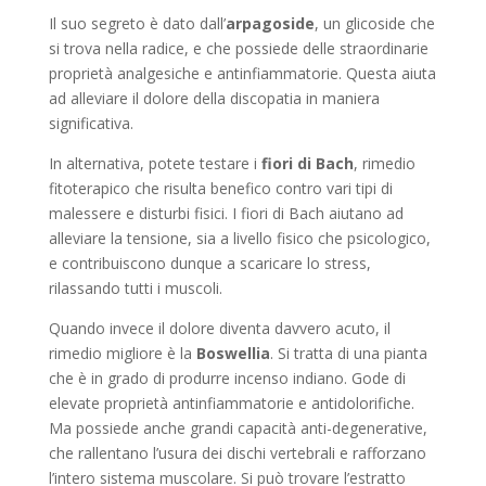
Il suo segreto è dato dall’
arpagoside
, un glicoside che
si trova nella radice, e che possiede delle straordinarie
proprietà analgesiche e antinfiammatorie. Questa aiuta
ad alleviare il dolore della discopatia in maniera
significativa.
In alternativa, potete testare i
fiori di Bach
, rimedio
fitoterapico che risulta benefico contro vari tipi di
malessere e disturbi fisici. I fiori di Bach aiutano ad
alleviare la tensione, sia a livello fisico che psicologico,
e contribuiscono dunque a scaricare lo stress,
rilassando tutti i muscoli.
Quando invece il dolore diventa davvero acuto, il
rimedio migliore è la
Boswellia
. Si tratta di una pianta
che è in grado di produrre incenso indiano. Gode di
elevate proprietà antinfiammatorie e antidolorifiche.
Ma possiede anche grandi capacità anti-degenerative,
che rallentano l’usura dei dischi vertebrali e rafforzano
l’intero sistema muscolare. Si può trovare l’estratto