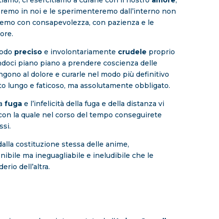
tiamo, ci esercitiamo a curarle con il nostro
amore
,
eremo in noi e le sperimenteremo dall’interno non
iremo con consapevolezza, con pazienza e le
ore.
modo
preciso
e involontariamente
crudele
proprio
endoci piano piano a prendere coscienza delle
gono al dolore e curarle nel modo più definitivo
to lungo e faticoso, ma assolutamente obbligato.
la
fuga
e l’infelicità della fuga e della distanza vi
 con la quale nel corso del tempo conseguirete
ssi.
dalla costituzione stessa delle anime,
finibile ma ineguagliabile e ineludibile che le
erio dell’altra.