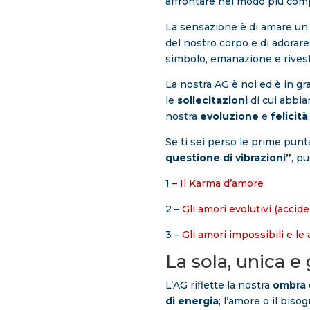
affrontare nel modo più compl
La sensazione è di amare un p
del nostro corpo e di adorare
simbolo, emanazione e rives
La nostra AG è noi ed è in gra
le
sollecitazioni
di cui abbia
nostra
evoluzione
e
felicità
.
Se ti sei perso le prime punt
questione di vibrazioni”
, pu
1 –
Il Karma d’amore
2 –
Gli amori evolutivi (accide
3 –
Gli amori impossibili e le 
La sola, unica e
L’AG riflette la nostra
ombra
di energia
; l’amore o il bis