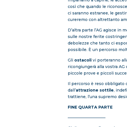
Impariamo a capirle, le accet
così che quando le riconosc
ci saranno estranee, le gest
cureremo con altrettanto am
D’altra parte l’AG agisce in 
sulle nostre ferite costring
debolezze che tanto ci espon
possibile. È un percorso mol
Gli
ostacoli
vi porteranno al
ricongiungerà alla vostra AG
piccole prove e piccoli succe
Il percorso è reso obbligato 
dall’
attrazione sottile
, inde
trattiene, l’una supremo desid
FINE QUARTA PARTE
—————————–