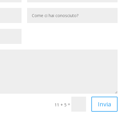
Invia
=
11 + 5