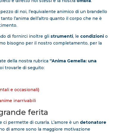
eto e diretto noi stessi e la nostra
ombra
.
ezzo di noi, l’equivalente animico di un brandello
 tanto l’anima dell’altro quanto il corpo che ne è
timento.
do di fornirci inoltre gli
strumenti
, le
condizioni
o
mo bisogno per il nostro completamento, per la
ate della nostra rubrica
“Anima Gemella: una
oi trovarle di seguito:
ntali e occasionali)
anime inarrivabili
 grande ferita
e ci permette di curarla. L’amore è un
detonatore
ogno di amore sono la maggiore motivazione