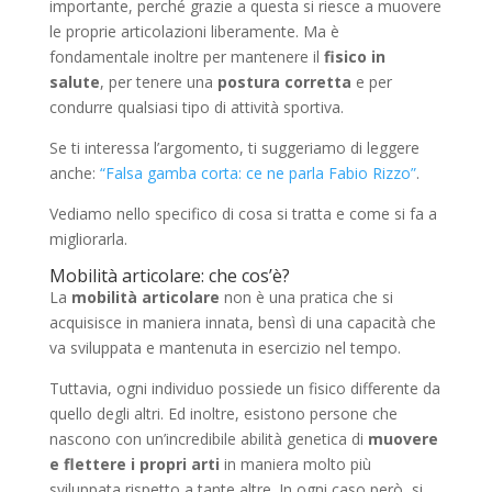
importante, perché grazie a questa si riesce a muovere
le proprie articolazioni liberamente. Ma è
fondamentale inoltre per mantenere il
fisico in
salute
, per tenere una
postura corretta
e per
condurre qualsiasi tipo di attività sportiva.
Se ti interessa l’argomento, ti suggeriamo di leggere
anche:
“Falsa gamba corta: ce ne parla Fabio Rizzo”
.
Vediamo nello specifico di cosa si tratta e come si fa a
migliorarla.
Mobilità articolare: che cos’è?
La
mobilità articolare
non è una pratica che si
acquisisce in maniera innata, bensì di una capacità che
va sviluppata e mantenuta in esercizio nel tempo.
Tuttavia, ogni individuo possiede un fisico differente da
quello degli altri. Ed inoltre, esistono persone che
nascono con un’incredibile abilità genetica di
muovere
e flettere i propri arti
in maniera molto più
sviluppata rispetto a tante altre. In ogni caso però, si