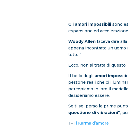
Gli
amori impossibili
sono esp
espansione ed accelerazione
Woody Allen
faceva dire all
appena incontrato un uomo m
tutto.”
Ecco, non si tratta di questo.
Il bello degli
amori impossibi
persone reali che ci illumina
percepiamo in loro il modello,
desideriamo essere.
Se ti sei perso le prime punt
questione di vibrazioni”
, pu
1 –
Il Karma d’amore