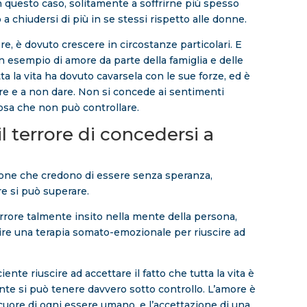
In questo caso, solitamente a soffrirne più spesso
a chiudersi di più in se stessi rispetto alle donne.
e, è dovuto crescere in circostanze particolari. E
esempio di amore da parte della famiglia e delle
ta la vita ha dovuto cavarsela con le sue forze, ed è
re e a non dare. Non si concede ai sentimenti
osa che non può controllare.
 terrore di concedersi a
ersone che credono di essere senza speranza,
re si può superare.
terrore talmente insito nella mente della persona,
re una terapia somato-emozionale per riuscire ad
ciente riuscire ad accettare il fatto che tutta la vita è
nte si può tenere davvero sotto controllo. L’amore è
cuore di ogni essere umano, e l’accettazione di una