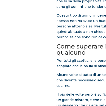
che si ha della propria vita. 
sono gli uomini, che tendono 
Questo tipo di uomo, in gener
spesso non ha avuto un buon 
persone attorno a sé. Per tut
quindi abituato a non chiede
perché sa che sono l’unica c
Come superare il
qualcuno
Per tutti gli scettici e le p
sappiate che la paura di ama
Alcune volte si tratta di un 
che diventa necessario segui
uscirne.
Il più delle volte però, è suffi
un grande mistero, e che nie
un desiderio che risiede nel 