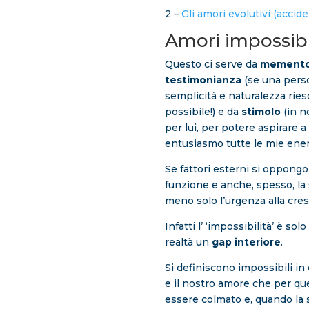
2 –
Gli amori evolutivi (accide
Amori impossibili
Questo ci serve da
mement
testimonianza
(se una perso
semplicità e naturalezza ries
possibile!) e da
stimolo
(in n
per lui, per potere aspirare a 
entusiasmo tutte le mie energ
Se fattori esterni si oppongo
funzione e anche, spesso, l
meno solo l’urgenza alla cresc
Infatti l’ ‘impossibilità’ è 
realtà un
gap interiore
.
Si definiscono impossibili in
e il nostro amore che per ques
essere colmato e, quando la s