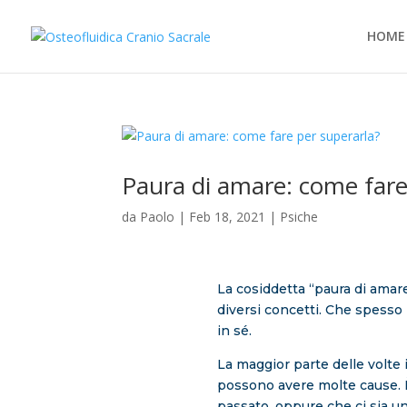
HOME
Paura di amare: come fare
da
Paolo
|
Feb 18, 2021
|
Psiche
La cosiddetta “paura di amar
diversi concetti. Che spesso
in sé.
La maggior parte delle volte 
possono avere molte cause. È
passato, oppure che ci sia una