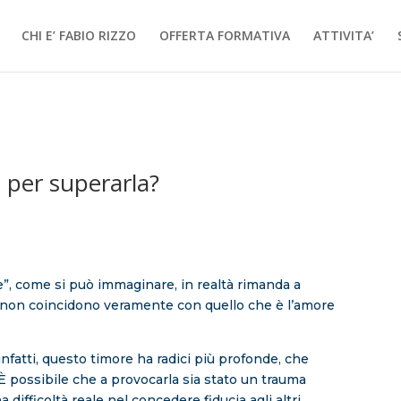
CHI E’ FABIO RIZZO
OFFERTA FORMATIVA
ATTIVITA’
 per superarla?
e”, come si può immaginare, in realtà rimanda a
 non coincidono veramente con quello che è l’amore
infatti, questo timore ha radici più profonde, che
 possibile che a provocarla sia stato un trauma
 difficoltà reale nel concedere fiducia agli altri.