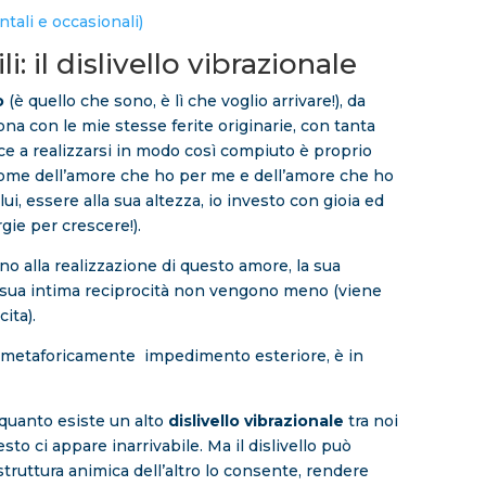
ntali e occasionali)
: il dislivello vibrazionale
o
(è quello che sono, è lì che voglio arrivare!), da
na con le mie stesse ferite originarie, con tanta
ce a realizzarsi in modo così compiuto è proprio
ome dell’amore che ho per me e dell’amore che ho
lui, essere alla sua altezza, io investo con gioia ed
ie per crescere!).
no alla realizzazione di questo amore, la sua
a sua intima reciprocità non vengono meno (viene
ita).
solo metaforicamente impedimento esteriore, è in
 quanto esiste un alto
dislivello vibrazionale
tra noi
to ci appare inarrivabile. Ma il dislivello può
truttura animica dell’altro lo consente, rendere