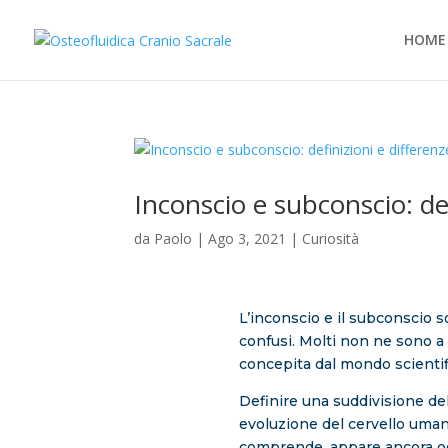
HOME
Inconscio e subconscio: def
da
Paolo
|
Ago 3, 2021
|
Curiosità
L’inconscio e il subconscio 
confusi. Molti non ne sono 
concepita dal mondo scientifi
Definire una suddivisione del
evoluzione del cervello umano
comprende, appare ancora og