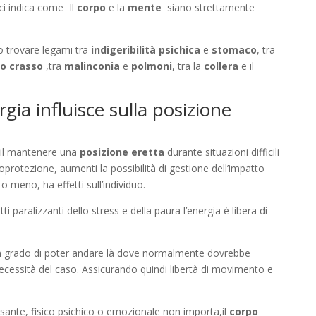
i indica come Il
corpo
e la
mente
siano strettamente
 trovare legami tra
indigeribilità psichica
e
stomaco
, tra
no crasso
,tra
malinconia
e
polmoni
, tra la
collera
e il
gia influisce sulla posizione
il mantenere una
posizione eretta
durante situazioni difficili
oprotezione, aumenti la possibilità di gestione dell’impatto
 o meno, ha effetti sull’individuo.
ti paralizzanti dello stress e della paura l’energia è libera di
n grado di poter andare là dove normalmente dovrebbe
necessità del caso. Assicurando quindi libertà di movimento e
essante, fisico psichico o emozionale non importa,il
corpo