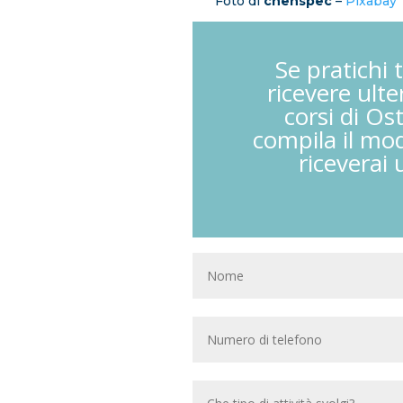
Foto di
chenspec
–
Pixabay
Se pratichi 
ricevere ulte
corsi di Os
compila il mod
riceverai 