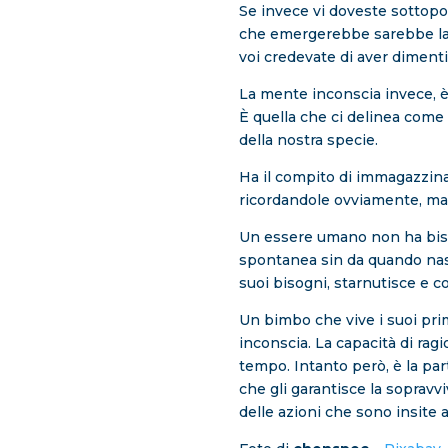
Se invece vi doveste sottopor
che emergerebbe sarebbe la 
voi credevate di aver diment
La mente inconscia invece, è 
È quella che ci delinea come 
della nostra specie.
Ha il compito di immagazzina
ricordandole ovviamente, ma
Un essere umano non ha bisog
spontanea sin da quando nasc
suoi bisogni, starnutisce e co
Un bimbo che vive i suoi prim
inconscia. La capacità di ragi
tempo. Intanto però, è la par
che gli garantisce la soprav
delle azioni che sono insite a