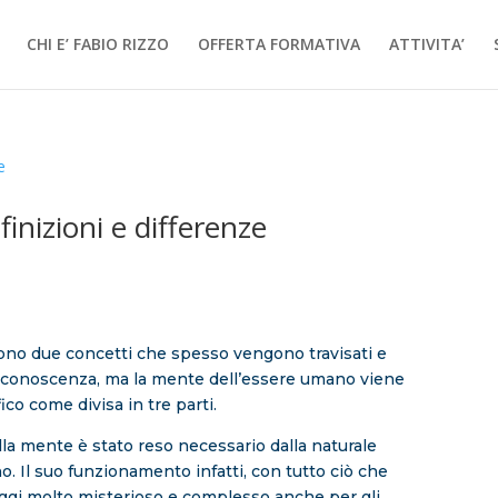
CHI E’ FABIO RIZZO
OFFERTA FORMATIVA
ATTIVITA’
inizioni e differenze
sono due concetti che spesso vengono travisati e
a conoscenza, ma la mente dell’essere umano viene
co come divisa in tre parti.
la mente è stato reso necessario dalla naturale
. Il suo funzionamento infatti, con tutto ciò che
gi molto misterioso e complesso anche per gli