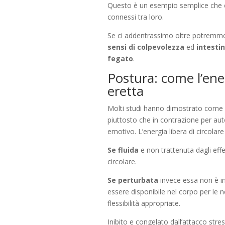
Questo è un esempio semplice che c
connessi tra loro.
Se ci addentrassimo oltre potremmo
sensi di colpevolezza
ed
intesti
fegato
.
Postura: come l’ener
eretta
Molti studi hanno dimostrato come 
piuttosto che in contrazione per aut
emotivo. L’energia libera di circolare
Se fluida
e non trattenuta dagli effet
circolare.
Se perturbata
invece essa non è i
essere disponibile nel corpo per le 
flessibilità appropriate.
Inibito e congelato dall’attacco str