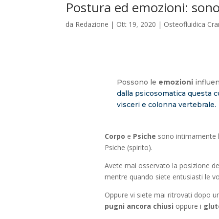
Postura ed emozioni: sono
da
Redazione
|
Ott 19, 2020
|
Osteofluidica Cra
Possono le
emozioni
influen
dalla psicosomatica questa c
visceri e colonna vertebrale.
Corpo
e
Psiche
sono intimamente le
Psiche (spirito).
Avete mai osservato la posizione de
mentre quando siete
entusiasti le 
Oppure vi siete mai ritrovati dopo un
pugni
ancora chiusi
oppure i
glute