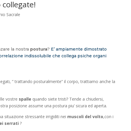
 collegate!
nio Sacrale
zare la nostra
postura
?
E’ ampiamente dimostrato
orrelazione indissolubile che collega psiche organi
gati, ” trattando posturalmente” il corpo, trattiamo anche la
lle vostre
spalle
quando siete tristi? Tende a chiudersi,
vostra posizione assume una postura piu’ sicura ed aperta.
a situazione stressante irrigiditi nei
muscoli del volto
,con i
i serrati
?