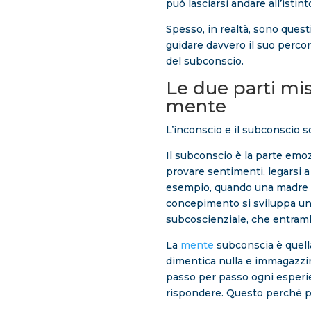
può lasciarsi andare all’istint
Spesso, in realtà, sono quest
guidare davvero il suo percor
del subconscio.
Le due parti mist
mente
L’inconscio e il subconscio 
Il subconscio è la parte emo
provare sentimenti, legarsi a
esempio, quando una madre r
concepimento si sviluppa un’
subcoscienziale, che entram
La
mente
subconscia è quella
dimentica nulla e immagazzin
passo per passo ogni esperie
rispondere. Questo perché p