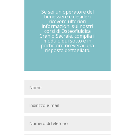
Se sei un'operatore del
benessere e desideri
ricevere ulteriori
informazioni sui nostri
corsi di Osteofluidica
Cranio Sacrale, compila il
modulo qui sotto e in
poche ore riceverai una
risposta dettagliata.