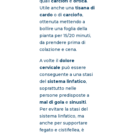
quali
carciofi
e
ortica
.
Utile anche una
tisana di
cardo
o di
carciofo
,
ottenuta mettendo a
bollire una foglia della
pianta per 15/20 minuti,
da prendere prima di
colazione e cena.
A volte il
dolore
cervicale
può essere
conseguente a una stasi
del
sistema linfatico
,
soprattutto nelle
persone predisposte a
mal di gola
e
sinusiti
.
Per evitare la stasi del
sistema linfatico, ma
anche per supportare
fegato e cistifellea, è