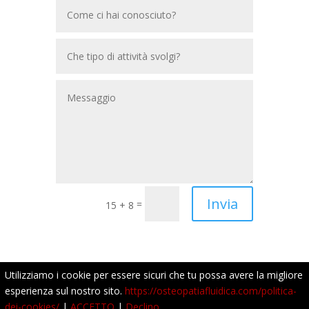
Invia
=
15 + 8
Utilizziamo i cookie per essere sicuri che tu possa avere la migliore
esperienza sul nostro sito.
https://osteopatiafluidica.com/politica-
dei-cookies/
|
ACCETTO
|
Declino