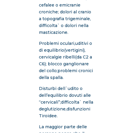
cefalee o emicranie
croniche; dolori al cranio
a topografia trigeminale,
difficolta` o dolori nella
masticazione.
Problemi oculari,uditivi o
di equilibrio(vertigini),
cervicalgie ribelli(da C2 a
C6); blocco ganglionare
del collo;problemi cronici
della spalla.
Disturbi dell`udito o
dell’equilibrio dovuti alle
“cervicali”;difficolta` nella
deglutizione,disfunzioni
Tiroidee.
La maggior parte delle