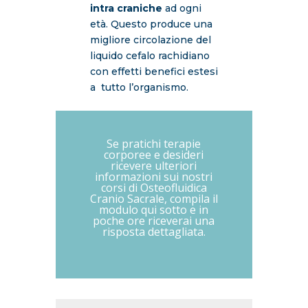
intra craniche
ad ogni
età. Questo produce una
migliore circolazione del
liquido cefalo rachidiano
con effetti benefici estesi
a tutto l’organismo.
Se pratichi terapie
corporee e desideri
ricevere ulteriori
informazioni sui nostri
corsi di Osteofluidica
Cranio Sacrale, compila il
modulo qui sotto e in
poche ore riceverai una
risposta dettagliata.