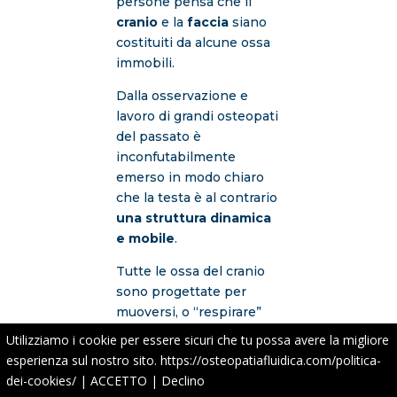
persone pensa che il
cranio
e la
faccia
siano
costituiti da alcune ossa
immobili.
Dalla osservazione e
lavoro di grandi osteopati
del passato è
inconfutabilmente
emerso in modo chiaro
che la testa è al contrario
una struttura dinamica
e mobile
.
Tutte le ossa del cranio
sono progettate per
muoversi, o “respirare”
un po ‘!
Utilizziamo i cookie per essere sicuri che tu possa avere la migliore
esperienza sul nostro sito.
https://osteopatiafluidica.com/politica-
La scoperta del
dei-cookies/
|
ACCETTO
|
Declino
meccanismo