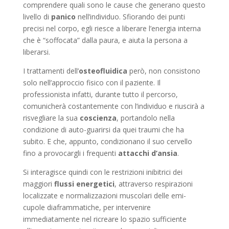
comprendere quali sono le cause che generano questo
livello di
panico
nell’individuo. Sfiorando dei punti
precisi nel corpo, egli riesce a liberare l’energia interna
che è “soffocata” dalla paura, e aiuta la persona a
liberarsi.
I trattamenti dell’
osteofluidica
però, non consistono
solo nell’approccio fisico con il paziente. Il
professionista infatti, durante tutto il percorso,
comunicherà costantemente con l’individuo e riuscirà a
risvegliare la sua
coscienza
, portandolo nella
condizione di auto-guarirsi da quei traumi che ha
subito. E che, appunto, condizionano il suo cervello
fino a provocargli i frequenti
attacchi d’ansia
.
Si interagisce quindi con le restrizioni inibitrici dei
maggiori
flussi energetici
, attraverso respirazioni
localizzate e normalizzazioni muscolari delle emi-
cupole diaframmatiche, per intervenire
immediatamente nel ricreare lo spazio sufficiente