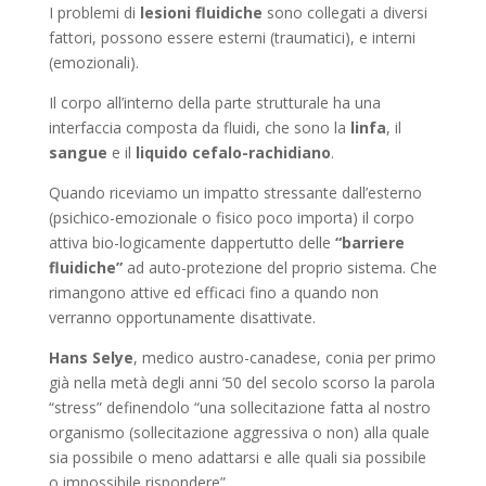
I problemi di
lesioni fluidiche
sono collegati a diversi
fattori, possono essere esterni (traumatici), e interni
(emozionali).
Il corpo all’interno della parte strutturale ha una
interfaccia composta da fluidi, che sono la
linfa
, il
sangue
e il
liquido cefalo-rachidiano
.
Quando riceviamo un impatto stressante dall’esterno
(psichico-emozionale o fisico poco importa) il corpo
attiva bio-logicamente dappertutto delle
“barriere
fluidiche”
ad auto-protezione del proprio sistema. Che
rimangono attive ed efficaci fino a quando non
verranno opportunamente disattivate.
Hans Selye
, medico austro-canadese, conia per primo
già nella metà degli anni ’50 del secolo scorso la parola
“stress” definendolo “una sollecitazione fatta al nostro
organismo (sollecitazione aggressiva o non) alla quale
sia possibile o meno adattarsi e alle quali sia possibile
o impossibile rispondere”.