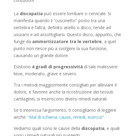
contusioni
La
discopatia
può essere lombare o cervicale. Si
manifesta quando il “cuscinetto” posto tra una
vertebra e l’altra, definito anello o disco, tende ad
usurarsi e ad assottigliarsi. Questo disco, appunto, che
funge da
ammortizzatore tra le vertebre
, a quel
punto non riesce più a svolgere la sua funzione,
causando un grande dolore.
Esistono
4 gradi di progressività
di tale malessere:
lieve, moderato, grave e severo.
Tra i metodi maggiormente consigliati per alleviare il
dolore, e favorire anche la ricostruzione dei tessuti
cartilaginei, si inseriscono diversi rimedi naturali.
Se ti interessa l’argomento, ti consigliamo di leggere
anche:
“Mal di schiena: cause, rimedi, esercizi”
.
Vediamo quali sono le cause della
discopatia
, e quali
sono i rimedi naturali più suggeriti.