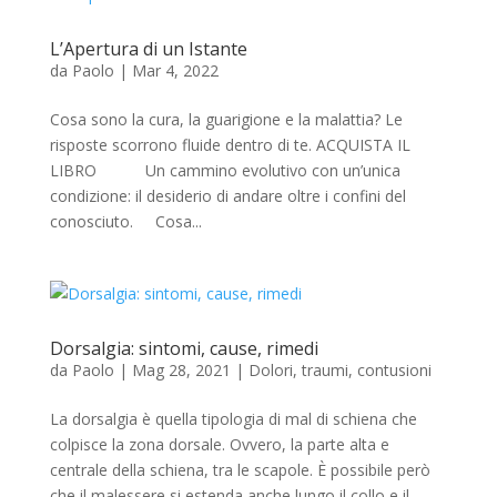
L’Apertura di un Istante
da
Paolo
|
Mar 4, 2022
Cosa sono la cura, la guarigione e la malattia? Le
risposte scorrono fluide dentro di te. ACQUISTA IL
LIBRO Un cammino evolutivo con un’unica
condizione: il desiderio di andare oltre i confini del
conosciuto. Cosa...
Dorsalgia: sintomi, cause, rimedi
da
Paolo
|
Mag 28, 2021
|
Dolori, traumi, contusioni
La dorsalgia è quella tipologia di mal di schiena che
colpisce la zona dorsale. Ovvero, la parte alta e
centrale della schiena, tra le scapole. È possibile però
che il malessere si estenda anche lungo il collo e il