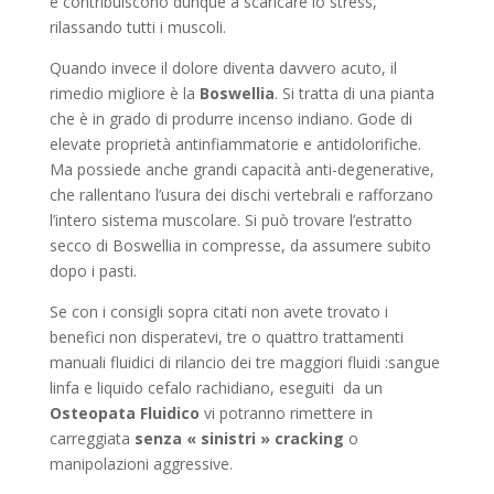
e contribuiscono dunque a scaricare lo stress,
rilassando tutti i muscoli.
Quando invece il dolore diventa davvero acuto, il
rimedio migliore è la
Boswellia
. Si tratta di una pianta
che è in grado di produrre incenso indiano. Gode di
elevate proprietà antinfiammatorie e antidolorifiche.
Ma possiede anche grandi capacità anti-degenerative,
che rallentano l’usura dei dischi vertebrali e rafforzano
l’intero sistema muscolare. Si può trovare l’estratto
secco di Boswellia in compresse, da assumere subito
dopo i pasti.
Se con i consigli sopra citati non avete trovato i
benefici non disperatevi, tre o quattro trattamenti
manuali fluidici di rilancio dei tre maggiori fluidi :sangue
linfa e liquido cefalo rachidiano, eseguiti da un
Osteopata Fluidico
vi potranno rimettere in
carreggiata
senza « sinistri » cracking
o
manipolazioni aggressive.